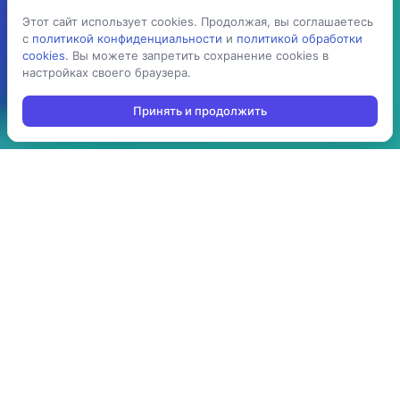
Этот сайт использует cookies. Продолжая, вы соглашаетесь
Этот сайт использует cookies. Продолжая, вы соглашаетесь
с
с
политикой конфиденциальности
политикой конфиденциальности
и
и
политикой обработки
политикой обработки
cookies
cookies
. Вы можете запретить сохранение cookies в
. Вы можете запретить сохранение cookies в
настройках своего браузера.
настройках своего браузера.
Принять и продолжить
Принять и продолжить
5 раз
> 100
ускоряет процесс
производств
проведения операций:
используют решение в
агрегация,
своей повседневной
инвентаризация,
работе
отгрузка, приемка,
cборка/комплектация,
и т.д.
> 10 стран
до 3-х мес