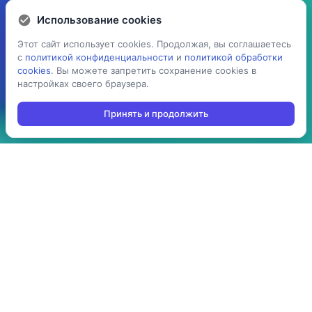
Использование cookies
Использование cookies
Этот сайт использует cookies. Продолжая, вы соглашаетесь
Этот сайт использует cookies. Продолжая, вы соглашаетесь
с
с
политикой конфиденциальности
политикой конфиденциальности
и
и
политикой обработки
политикой обработки
cookies
cookies
. Вы можете запретить сохранение cookies в
. Вы можете запретить сохранение cookies в
настройках своего браузера.
настройках своего браузера.
Принять и продолжить
Принять и продолжить
5 раз
> 100
ускоряет процесс
производств
проведения операций:
используют решение в
агрегация,
своей повседневной
инвентаризация,
работе
отгрузка, приемка,
cборка/комплектация,
и т.д.