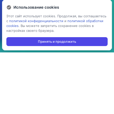
Использование cookies
Использование cookies
Этот сайт использует cookies. Продолжая, вы соглашаетесь
Этот сайт использует cookies. Продолжая, вы соглашаетесь
с
с
политикой конфиденциальности
политикой конфиденциальности
и
и
политикой обработки
политикой обработки
cookies
cookies
. Вы можете запретить сохранение cookies в
. Вы можете запретить сохранение cookies в
настройках своего браузера.
настройках своего браузера.
Принять и продолжить
Принять и продолжить
5 раз
> 100
ускоряет процесс
производств
проведения операций:
используют решение в
агрегация,
своей повседневной
инвентаризация,
работе
отгрузка, приемка,
cборка/комплектация,
и т.д.