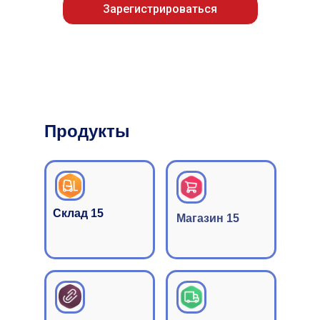
Зарегистрироваться
Продукты
Склад 15
Магазин 15
Видео-кейсы, разбор
операций, интервью
Прайс-листы
Сертификация
и договоры