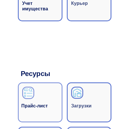
Учет
Курьер
имущества
Партнерская
программа
117105, г. Мос
Отдел продаж: 
Коллективная
работа
sales@cleveren
с единой
Ресурсы
накладной
Пн-пт: с 07-00
Скачать беспл
пробную верс
Прайс-лист
Загрузки