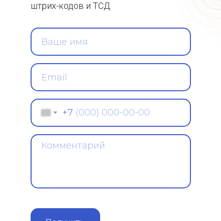
штрих-кодов и ТСД
Подписаться на новости
По
+7