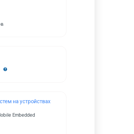
ов
н
тем на устройствах
obile Embedded