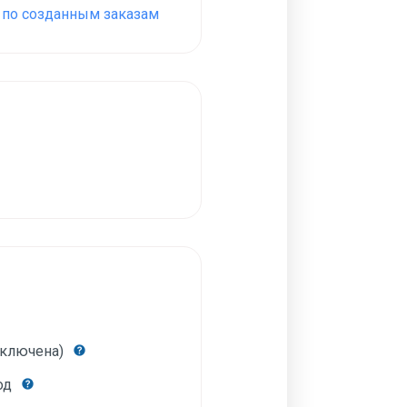
З по созданным заказам
включена)
год