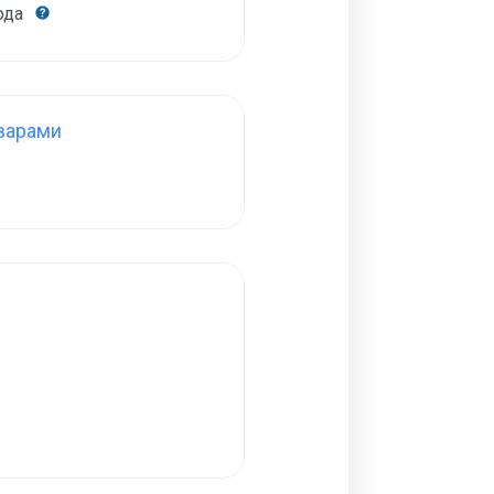
года
варами