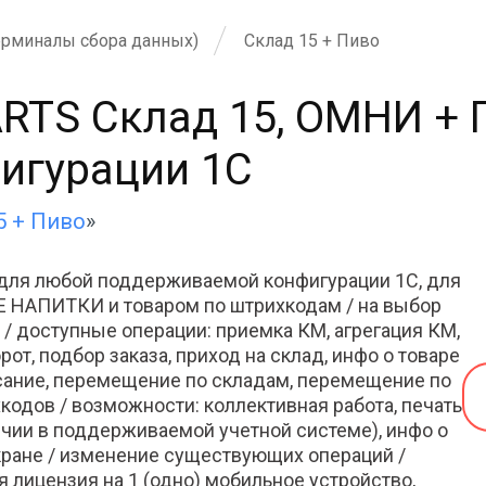
ерминалы сбора данных)
Склад 15 + Пиво
ARTS Склад 15, ОМНИ +
игурации 1С
5 + Пиво
»
для любой поддерживаемой конфигурации 1С, для
 НАПИТКИ и товаром по штрихкодам / на выбор
/ доступные операции: приемка КМ, агрегация КМ,
рот, подбор заказа, приход на склад, инфо о товаре
исание, перемещение по складам, перемещение по
кодов / возможности: коллективная работа, печать
личии в поддерживаемой учетной системе), инфо о
 экране / изменение существующих операций /
 лицензия на 1 (одно) мобильное устройство,