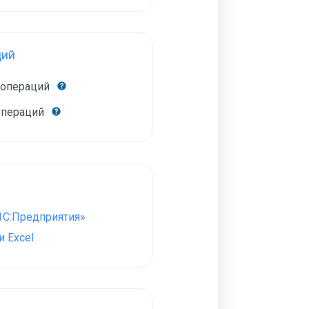
ций
 операций
операций
1С:Предприятия»
 Excel