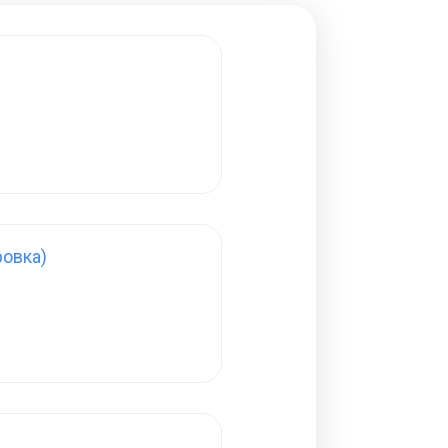
овка)