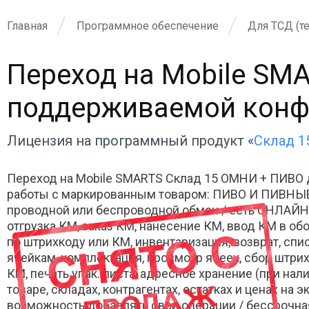
Главная
Программное обеспечение
Для ТСД (т
Переход на Mobile SM
поддерживаемой конф
Лицензия на программный продукт «
Склад 1
Переход на Mobile SMARTS Склад 15 ОМНИ + ПИВО 
работы с маркированным товаром: ПИВО И ПИВНЫЕ
проводной или беспроводной обмен / есть ОНЛАЙН 
отгрузка КМ, заказ КМ, нанесение КМ, ввод КМ в обо
по штрихкоду или КМ, инвентаризация, возврат, сп
ячейкам, комплектация, просмотр ячеек, сбор штрих
КМ, печать упак. листа, адресное хранение (при на
товаре, складах, контрагентах, остатках и ценах на
возможность добавлять свои операции / бессрочная