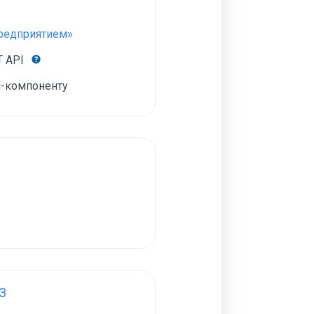
Предприятием»
T API
-компоненту
З