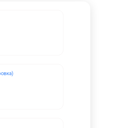
овка)