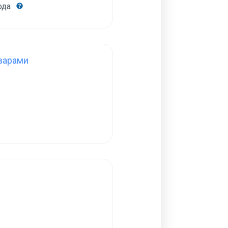
года
варами