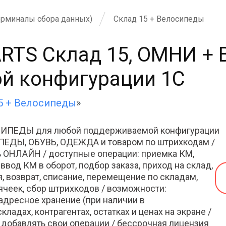
ерминалы сбора данных)
Склад 15 + Велосипеды
ARTS Склад 15, ОМНИ 
й конфигурации 1С
5 + Велосипеды
»
ОСИПЕДЫ для любой поддерживаемой конфигурации
ПЕДЫ, ОБУВЬ, ОДЕЖДА и товаром по штрихкодам /
ь ОНЛАЙН / доступные операции: приемка КМ,
 ввод КМ в оборот, подбор заказа, приход на склад,
, возврат, списание, перемещение по складам,
ячеек, сбор штрихкодов / возможности:
, адресное хранение (при наличии в
ладах, контрагентах, остатках и ценах на экране /
добавлять свои операции / бессрочная лицензия