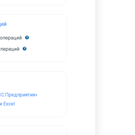
ций
 операций
операций
1С:Предприятия»
 Excel