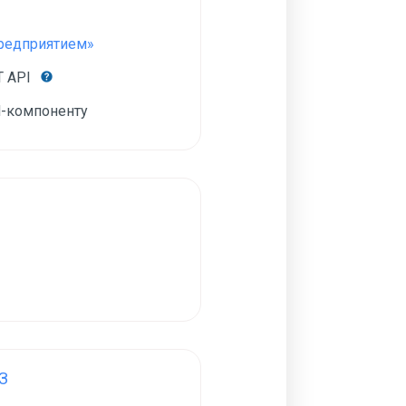
Предприятием»
T API
-компоненту
З