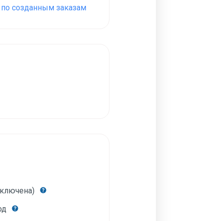
З по созданным заказам
включена)
год