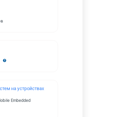
ов
н
тем на устройствах
obile Embedded