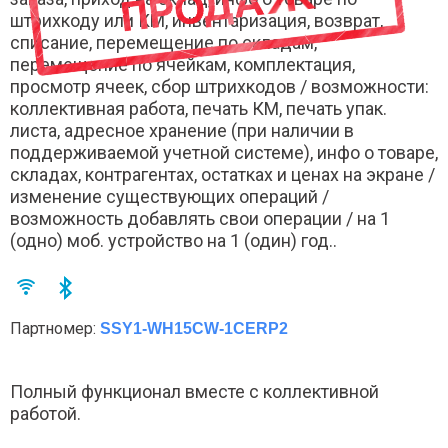
штрихкоду или КМ, инвентаризация, возврат,
списание, перемещение по складам,
перемещение по ячейкам, комплектация,
просмотр ячеек, сбор штрихкодов / возможности:
коллективная работа, печать КМ, печать упак.
листа, адресное хранение (при наличии в
поддерживаемой учетной системе), инфо о товаре,
складах, контрагентах, остатках и ценах на экране /
изменение существующих операций /
возможность добавлять свои операции / на 1
(одно) моб. устройство на 1 (один) год..
Партномер:
SSY1-WH15CW-1CERP2
Полный функционал вместе с коллективной
работой.