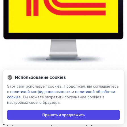
Использование cookies
Готовая интеграция с
Этот сайт использует cookies. Продолжая, вы соглашаетесь
«1С:Предприятием»
с
политикой конфиденциальности
и
политикой обработки
cookies
. Вы можете запретить сохранение cookies в
настройках своего браузера.
Драйвер торгового оборудования и готовая
Принять и продолжить
внешняя обработка для работы
в управляемых и не управляемых формах.