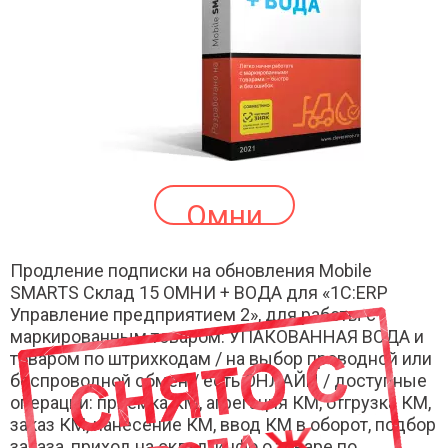
Омни
Продление подписки на обновления Mobile
SMARTS Склад 15 ОМНИ + ВОДА для «1С:ERP
Управление предприятием 2», для работы с
маркированным товаром: УПАКОВАННАЯ ВОДА и
товаром по штрихкодам / на выбор проводной или
беспроводной обмен / есть ОНЛАЙН / доступные
операции: приемка КМ, агрегация КМ, отгрузка КМ,
заказ КМ, нанесение КМ, ввод КМ в оборот, подбор
заказа, приход на склад, инфо о товаре по