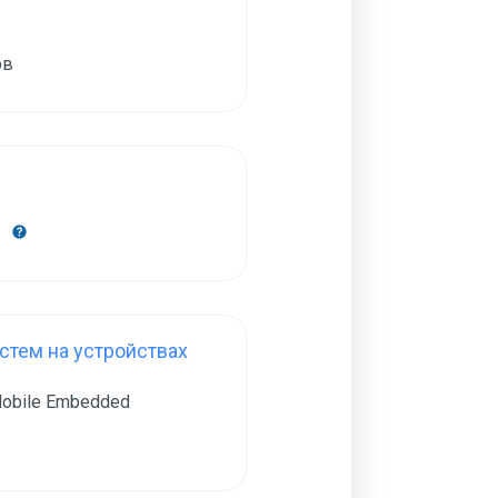
ов
н
тем на устройствах
obile Embedded