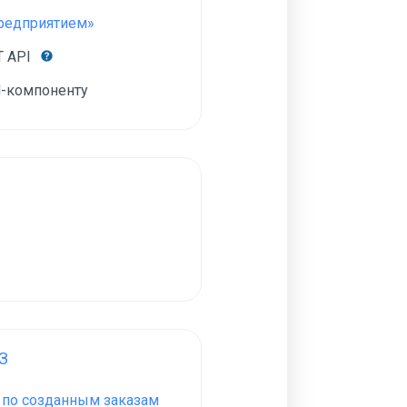
Предприятием»
T API
-компоненту
З
З по созданным заказам