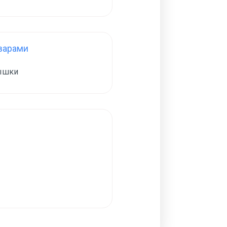
варами
ышки