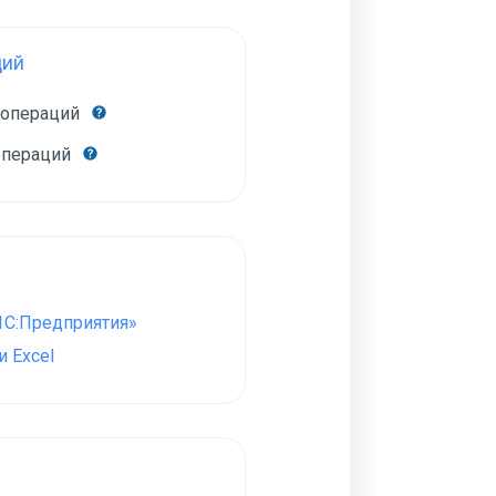
ций
 операций
операций
1С:Предприятия»
 Excel