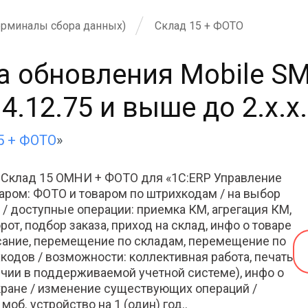
ерминалы сбора данных)
Склад 15 + ФОТО
а обновления Mobile S
.12.75 и выше до 2.x.x.
5 + ФОТО
»
 Склад 15 ОМНИ + ФОТО для «1С:ERP Управление
аром: ФОТО и товаром по штрихкодам / на выбор
/ доступные операции: приемка КМ, агрегация КМ,
рот, подбор заказа, приход на склад, инфо о товаре
исание, перемещение по складам, перемещение по
кодов / возможности: коллективная работа, печать
личии в поддерживаемой учетной системе), инфо о
 экране / изменение существующих операций /
об. устройство на 1 (один) год..