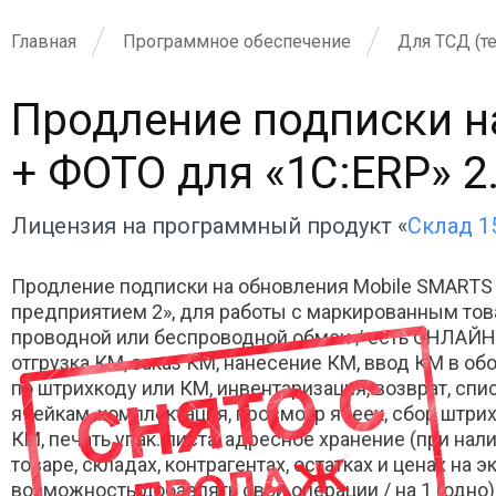
Главная
Программное обеспечение
Для ТСД (т
Продление подписки н
+ ФОТО для «1С:ERP» 2.4
Лицензия на программный продукт «
Склад 1
Продление подписки на обновления Mobile SMARTS
предприятием 2», для работы с маркированным тов
проводной или беспроводной обмен / есть ОНЛАЙН 
отгрузка КМ, заказ КМ, нанесение КМ, ввод КМ в обо
по штрихкоду или КМ, инвентаризация, возврат, сп
ячейкам, комплектация, просмотр ячеек, сбор штрих
КМ, печать упак. листа, адресное хранение (при на
товаре, складах, контрагентах, остатках и ценах на
возможность добавлять свои операции / на 1 (одно) м