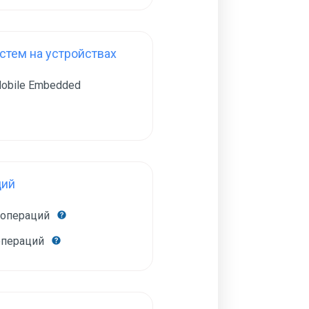
тем на устройствах
obile Embedded
ций
 операций
операций