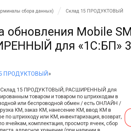
ерминалы сбора данных)
Склад 15 ПРОДУКТОВЫЙ
а обновления Mobile SM
ЕННЫЙ для «1С:БП» 3.0
15 ПРОДУКТОВЫЙ
»
RTS Склад 15 ПРОДУКТОВЫЙ, РАСШИРЕННЫЙ для
ркированным товаром и товаром по штрихкодам в
водной или беспроводной обмен / есть ОНЛАЙН /
рузка КМ, заказ КМ, нанесение КМ, ввод КМ в
аре по штрихкоду или КМ, инвентаризация, возврат,
о ячейкам, комплектация, просмотр ячеек, сбор
 листа, адресное хранение (при наличии в