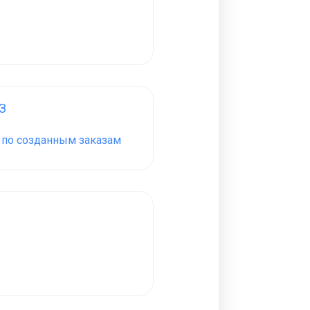
З
З по созданным заказам