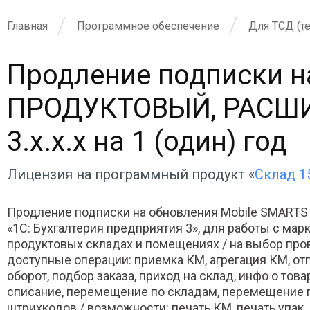
Главная
Программное обеспечение
Для ТСД (т
Продление подписки н
ПРОДУКТОВЫЙ, РАСШИР
3.x.x.x на 1 (один) год
Лицензия на программный продукт «
Склад 
Продление подписки на обновления Mobile SMA
«1С: Бухгалтерия предприятия 3», для работы с ма
продуктовых складах и помещениях / на выбор про
доступные операции: приемка КМ, агрегация КМ, отг
оборот, подбор заказа, приход на склад, инфо о тов
списание, перемещение по складам, перемещение п
штрихкодов / возможности: печать КМ, печать упак.