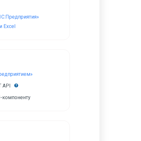
1С:Предприятия»
 Excel
Предприятием»
T API
-компоненту