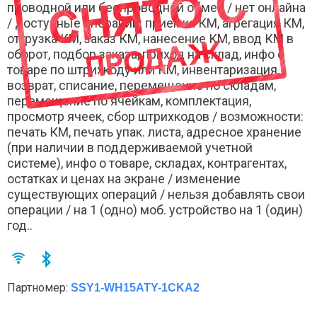
проводной или беспроводной обмен / нет онлайна
/ доступные операции: приемка КМ, агрегация КМ,
отгрузка КМ, заказ КМ, нанесение КМ, ввод КМ в
оборот, подбор заказа, приход на склад, инфо о
товаре по штрихкоду или КМ, инвентаризация,
возврат, списание, перемещение по складам,
перемещение по ячейкам, комплектация,
просмотр ячеек, сбор штрихкодов / возможности:
печать КМ, печать упак. листа, адресное хранение
(при наличии в поддерживаемой учетной
системе), инфо о товаре, складах, контрагентах,
остатках и ценах на экране / изменение
существующих операций / нельзя добавлять свои
операции / на 1 (одно) моб. устройство на 1 (один)
год..
Партномер:
SSY1-WH15ATY-1CKA2