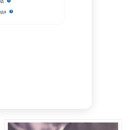
год
года