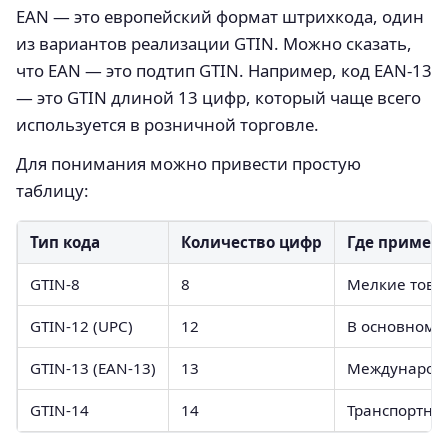
EAN — это европейский формат штрихкода, один
из вариантов реализации GTIN. Можно сказать,
что EAN — это подтип GTIN. Например, код EAN‑13
— это GTIN длиной 13 цифр, который чаще всего
используется в розничной торговле.
Для понимания можно привести простую
таблицу:
Тип кода
Количество цифр
Где применя
GTIN‑8
8
Мелкие това
GTIN‑12 (UPC)
12
В основном 
GTIN‑13 (EAN‑13)
13
Международн
GTIN‑14
14
Транспортные