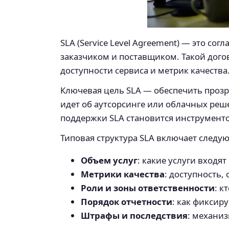
SLA (Service Level Agreement) — это с
заказчиком и поставщиком. Такой дог
доступности сервиса и метрик качества
Ключевая цель SLA — обеспечить прозра
идет об аутсорсинге или облачных реш
поддержки SLA становится инструмент
Типовая структура SLA включает следу
Объем услуг
: какие услуги входя
Метрики качества
: доступность,
Роли и зоны ответственности
: к
Порядок отчетности
: как фиксир
Штрафы и последствия
: механи