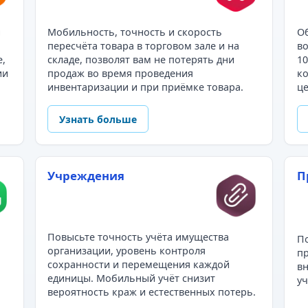
и
Мобильность, точность и скорость
Об
пересчёта товара в торговом зале и на
во
е,
складе, позволят вам не потерять дни
10
ии
продаж во время проведения
ко
инвентаризации и при приёмке товара.
це
Узнать больше
Учреждения
П
Повысьте точность учёта имущества
По
организации, уровень контроля
пр
сохранности и перемещения каждой
в
единицы. Мобильный учёт снизит
уч
вероятность краж и естественных потерь.