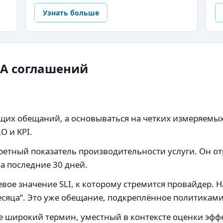
Узнать больше
A соглашений
щих обещаний, а основываться на четких измеряемых 
O и KPI.
етный показатель производительности услуги. Он отр
а последние 30 дней.
вое значение SLI, к которому стремится провайдер. 
есяца”. Это уже обещание, подкреплённое политикам
е широкий термин, уместный в контексте оценки эффе