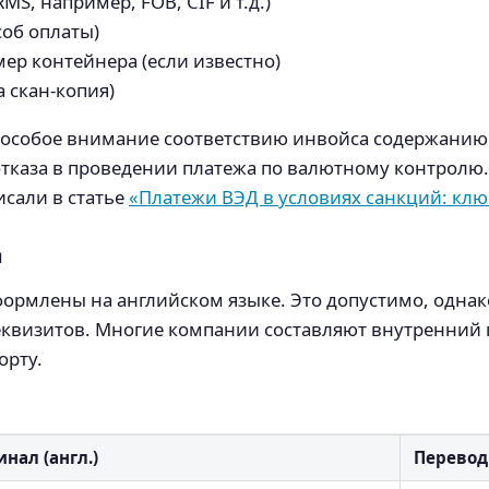
S, например, FOB, CIF и т.д.)
соб оплаты)
ер контейнера (если известно)
 скан-копия)
ь особое внимание соответствию инвойса содержанию
отказа в проведении платежа по валютному контролю.
сали в статье
«Платежи ВЭД в условиях санкций: кл
а
ормлены на английском языке. Это допустимо, однак
 реквизитов. Многие компании составляют внутренний
орту.
нал (англ.)
Перевод 