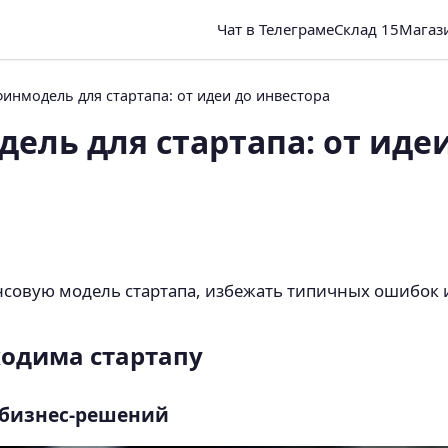
Чат в Телеграме
Склад 15
Магаз
финмодель для стартапа: от идеи до инвестора
ель для стартапа: от иде
нсовую модель стартапа, избежать типичных ошибок 
одима стартапу
 бизнес-решений