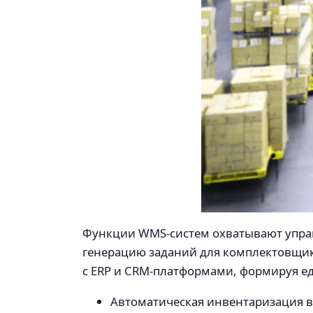
Функции WMS-систем охватывают управ
генерацию заданий для комплектовщико
с ERP и CRM-платформами, формируя е
Автоматическая инвентаризация 