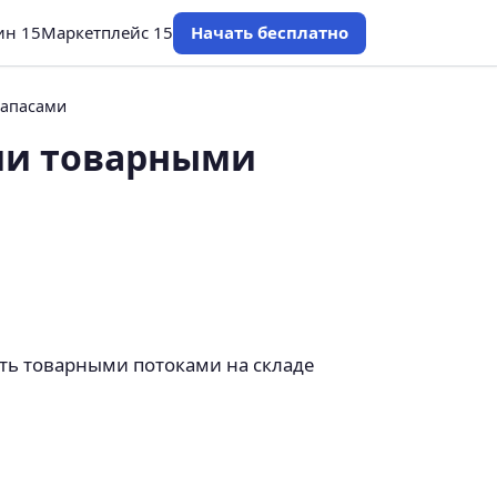
ин 15
Маркетплейс 15
Начать бесплатно
запасами
ии товарными
ть товарными потоками на складе