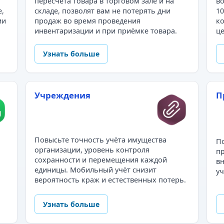
пересчёта товара в торговом зале и на
во
е,
складе, позволят вам не потерять дни
10
ии
продаж во время проведения
ко
инвентаризации и при приёмке товара.
це
Узнать больше
Учреждения
П
Повысьте точность учёта имущества
По
организации, уровень контроля
пр
сохранности и перемещения каждой
в
единицы. Мобильный учёт снизит
уч
вероятность краж и естественных потерь.
Узнать больше