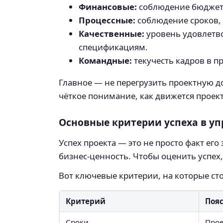
Финансовые:
соблюдение бюджета,
Процессные:
соблюдение сроков, 
Качественные:
уровень удовлетво
спецификациям.
Командные:
текучесть кадров в п
Главное — не перегрузить проектную д
чёткое понимание, как движется проект
Основные критерии успеха в у
Успех проекта — это не просто факт ег
бизнес-ценность. Чтобы оценить успех
Вот ключевые критерии, на которые ст
Критерий
Поя
Сроки
Прое