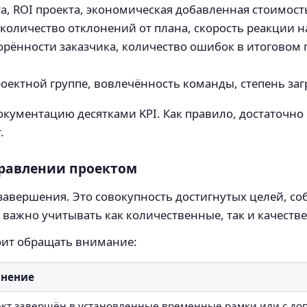
 ROI проекта, экономическая добавленная стоимость 
количество отклонений от плана, скорость реакции н
рённости заказчика, количество ошибок в итоговом п
роектной группе, вовлечённость команды, степень заг
окументацию десятками KPI. Как правило, достаточно 
.
правлении проектом
о завершения. Это совокупность достигнутых целей, 
, важно учитывать как количественные, так и качест
оит обращать внимание:
снение
кт завершён в установленные временные рамки или с д