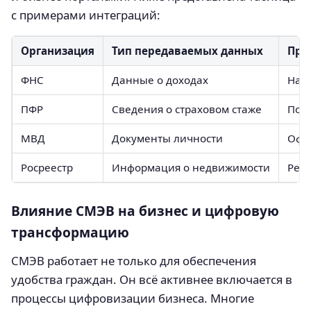
с примерами интеграций:
Организация
Тип передаваемых данных
При
ФНС
Данные о доходах
Наз
ПФР
Сведения о страховом стаже
Под
МВД
Документы личности
Офо
Росреестр
Информация о недвижимости
Реги
Влияние СМЭВ на бизнес и цифровую
трансформацию
СМЭВ работает не только для обеспечения
удобства граждан. Он всё активнее включается в
процессы цифровизации бизнеса. Многие