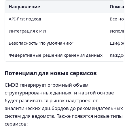
Направление
Описан
API-first подход
Все нов
Интеграция с ИИ
Использ
Безопасность “по умолчанию”
Шифрова
Федеративные решения хранения данных
Каждое в
Потенциал для новых сервисов
СМЭВ генерирует огромный объем
структурированных данных, и на этой основе
будет развиваться рынок надстроек: от
аналитических дашбордов до рекомендательных
систем для ведомств. Также появятся новые типы
сервисов: