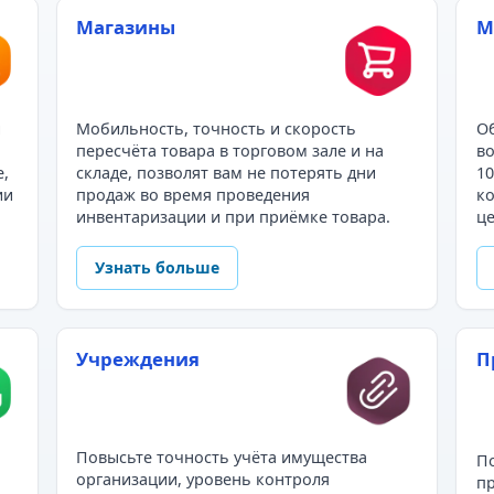
Магазины
М
и
Мобильность, точность и скорость
Об
пересчёта товара в торговом зале и на
во
е,
складе, позволят вам не потерять дни
10
ии
продаж во время проведения
ко
инвентаризации и при приёмке товара.
це
Узнать больше
Учреждения
П
Повысьте точность учёта имущества
По
организации, уровень контроля
пр