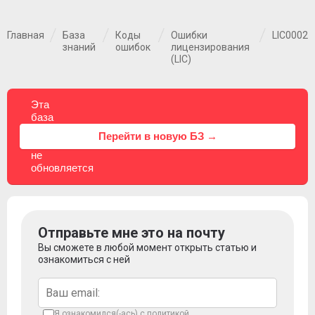
Главная
База
Коды
Ошибки
LIC0002
знаний
ошибок
лицензирования
(LIC)
Эта
база
знаний
⚠
Перейти в новую БЗ →
больше
не
обновляется
Отправьте мне это на почту
Вы сможете в любой момент открыть статью и
ознакомиться с ней
Я ознакомился(-ась) с
политикой