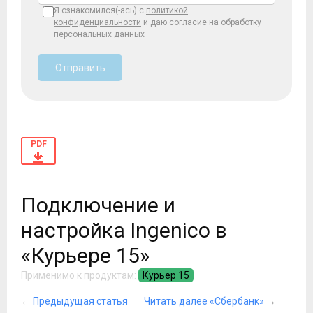
Я ознакомился(-ась) с
политикой
конфиденциальности
и даю согласие на обработку
персональных данных
Отправить
PDF
Подключение и
настройка Ingenico в
«Курьере 15»
Применимо к продуктам:
Курьер 15
←
Предыдущая статья
Читать далее «Сбербанк»
→