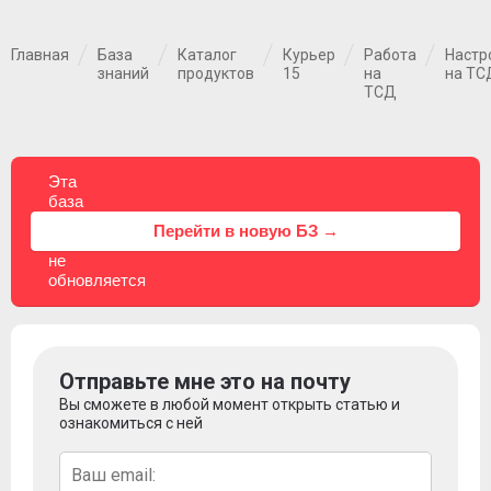
Главная
База
Каталог
Курьер
Работа
Настр
знаний
продуктов
15
на
на ТС
ТСД
Эта
база
знаний
⚠
Перейти в новую БЗ →
больше
не
обновляется
Отправьте мне это на почту
Вы сможете в любой момент открыть статью и
ознакомиться с ней