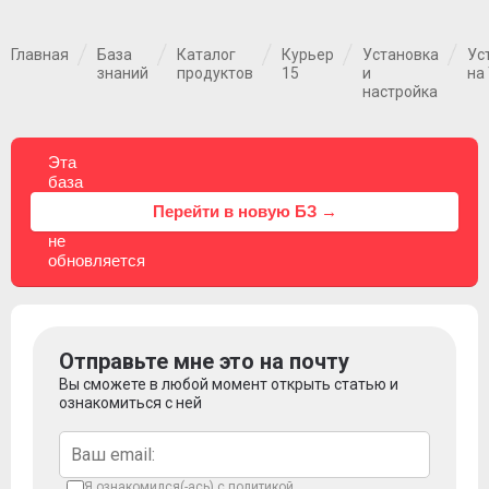
Главная
База
Каталог
Курьер
Установка
Ус
знаний
продуктов
15
и
на
настройка
Эта
база
знаний
⚠
Перейти в новую БЗ →
больше
не
обновляется
Отправьте мне это на почту
Вы сможете в любой момент открыть статью и
ознакомиться с ней
Я ознакомился(-ась) с
политикой