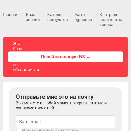
Главная
База
Каталог
Батч
Контроль
знаний
продуктов
драйвер
количества
товара
Эта
база
знаний
⚠
Перейти в новую БЗ →
больше
не
обновляется
Отправьте мне это на почту
Вы сможете в любой момент открыть статью и
ознакомиться с ней
Я ознакомился(-ась) с
политикой