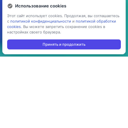
Использование cookies
Использование cookies
Этот сайт использует cookies. Продолжая, вы соглашаетесь
Этот сайт использует cookies. Продолжая, вы соглашаетесь
с
с
политикой конфиденциальности
политикой конфиденциальности
и
и
политикой обработки
политикой обработки
cookies
cookies
. Вы можете запретить сохранение cookies в
. Вы можете запретить сохранение cookies в
настройках своего браузера.
настройках своего браузера.
Принять и продолжить
Принять и продолжить
5 раз
> 100
ускоряет процесс
производств
проведения операций:
используют решение в
агрегация,
своей повседневной
инвентаризация,
работе
отгрузка, приемка,
cборка/комплектация,
и т.д.
> 10 стран
до 3-х мес