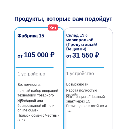
Продукты, которые вам подойдут
Склад 15 с
Фабрика 15
маркировкой
(Продуктовый/
Вещевой)
105 000 ₽
31 550 ₽
от
от
1 устройство
1 устройство
Возможности:
Возможности:
Работа полностью
полный набор операций
онлайн
технологии товарного
Интеграция с "Честный
учета
Проводной или
знак" через 1С
беспроводной offline и
Размещение в ячейках и
online обмен
т.д.
Прямой обмен с Честный
Знак