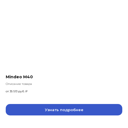
Наши эксперты готовы ответить 
спрашивайте
Mindeo M40
Описание товара
от 35 513 руб.
₽
Узнать подробнее