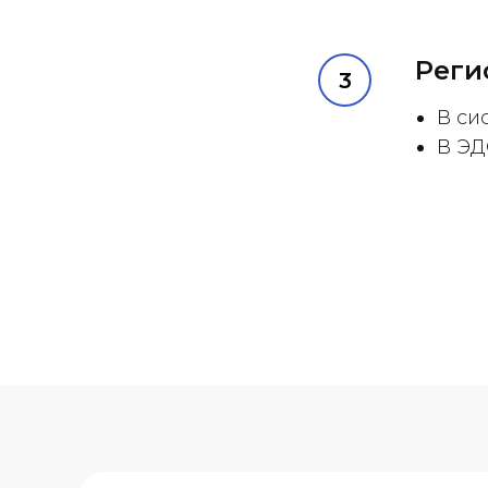
Реги
В си
В ЭД