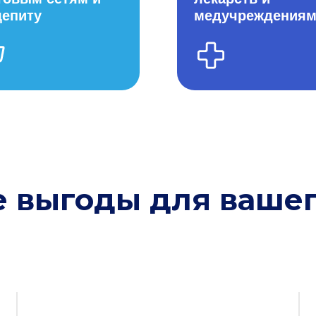
епиту
медучреждения
 выгоды для вашег