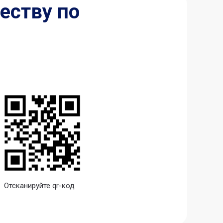
еству по
Отсканируйте qr-код