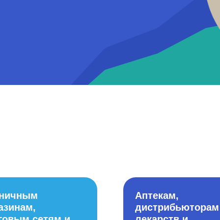
зничным
Аптекам,
азинам,
дистрибьюторам
говым сетям и
лекарств и