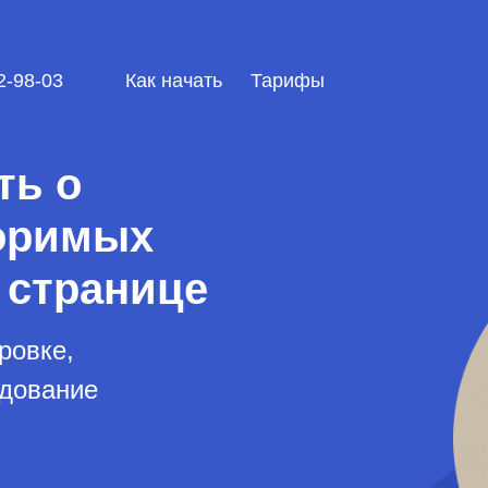
2-98-03
Как начать
Тарифы
ть о
оримых
 странице
ровке,
удование