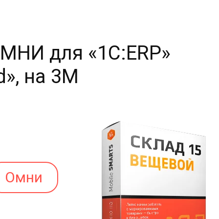
ОМНИ для «1С:ERP»
d», на 3M
Омни