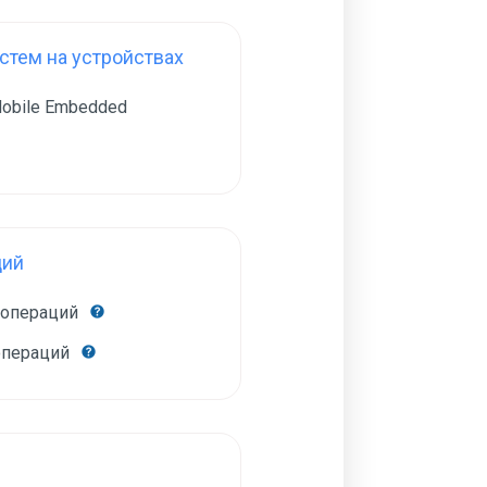
тем на устройствах
obile Embedded
ций
 операций
операций