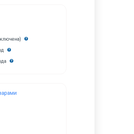
включена)
год
года
варами