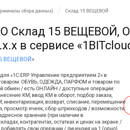
ерминалы сбора данных)
Склад 15 ВЕЩЕВОЙ
О Склад 15 ВЕЩЕВОЙ, 
.x.x в сервисе «1BITclou
15 ВЕЩЕВОЙ
»
ля «1С:ERP Управление предприятием 2» в
м товаром: ОБУВЬ, ОДЕЖДА, ПАРФЮМ и товаром по
й обмен / есть ОНЛАЙН / доступные операции:
анесение КМ, ввод КМ в оборот, подбор заказа,
М, инвентаризация, возврат, списание, перемещение
, просмотр ячеек, сбор штрихкодов / возможности:
, адресное хранение (при наличии в
ладах, контрагентах, остатках и ценах на экране /
обавлять свои операции / лицензия на 1 (одно)