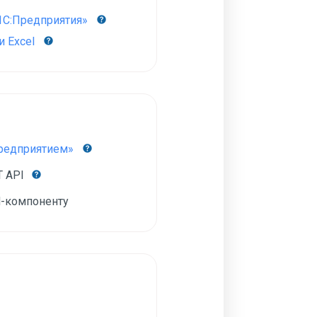
1С:Предприятия»
 Excel
Предприятием»
T API
-компоненту