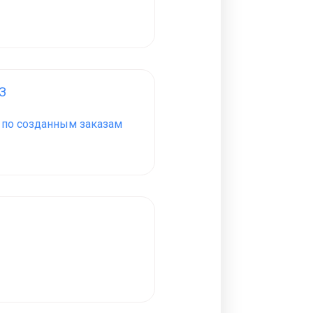
З
З по созданным заказам