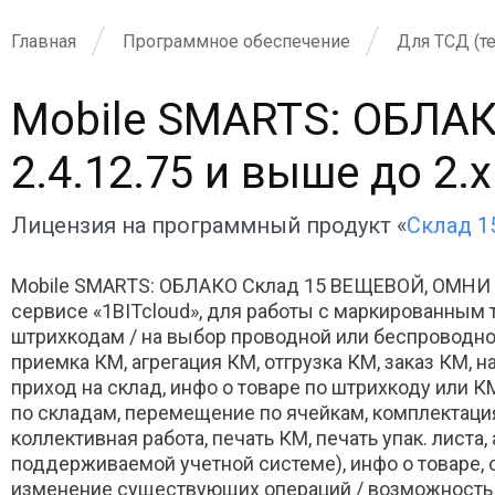
Главная
Программное обеспечение
Для ТСД (т
Mobile SMARTS: ОБЛАК
2.4.12.75 и выше до 2.x
Лицензия на программный продукт «
Склад 
Mobile SMARTS: ОБЛАКО Склад 15 ВЕЩЕВОЙ, ОМНИ д
сервисе «1BITcloud», для работы с маркированны
штрихкодам / на выбор проводной или беспроводно
приемка КМ, агрегация КМ, отгрузка КМ, заказ КМ, н
приход на склад, инфо о товаре по штрихкоду или К
по складам, перемещение по ячейкам, комплектация
коллективная работа, печать КМ, печать упак. листа
поддерживаемой учетной системе), инфо о товаре, ск
изменение существующих операций / возможность д