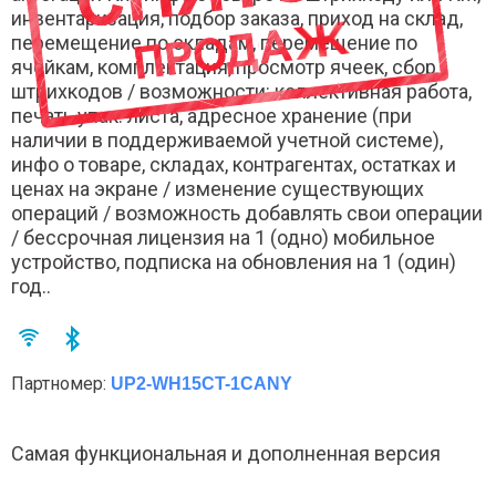
инвентаризация, подбор заказа, приход на склад,
перемещение по складам, перемещение по
ячейкам, комплектация, просмотр ячеек, сбор
штрихкодов / возможности: коллективная работа,
печать упак. листа, адресное хранение (при
наличии в поддерживаемой учетной системе),
инфо о товаре, складах, контрагентах, остатках и
ценах на экране / изменение существующих
операций / возможность добавлять свои операции
/ бессрочная лицензия на 1 (одно) мобильное
устройство, подписка на обновления на 1 (один)
год..
Партномер:
UP2-WH15CT-1CANY
Самая функциональная и дополненная версия