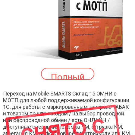
Полный
Переход на Mobile SMARTS Склад 15 ОМНИ с
МОТП для любой поддерживаемой конфигурации
1С, для работы с маркированным товаром: ТАБАК
и товаром по штрихкодам / на выбор проводной
или беспроводной обмен / есть ОНЛАЙН /
доступные операции: приемка КМ, отгрузка КМ,
агрегация КМ, инфо о товаре по штрихкоду или КМ,