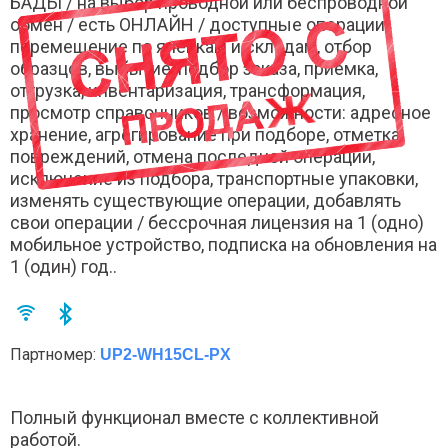
БАДЫ / на выбор проводной или беспроводной
обмен / есть ОНЛАЙН / доступные операции:
перемещение по ячейкам и складам, отбор
образцов, выбытие, подбор заказа, приемка,
отгрузка, инвентаризация, трансформация,
просмотр справочников / возможности: адресное
хранение, агрегирование при подборе, отметка
повреждений, отмена последней операции,
исключение из подбора, транспортные упаковки,
изменять существующие операции, добавлять
свои операции / бессрочная лицензия на 1 (одно)
мобильное устройство, подписка на обновления на
1 (один) год..
Партномер:
UP2-WH15CL-PX
Полный функционал вместе с коллективной
работой.