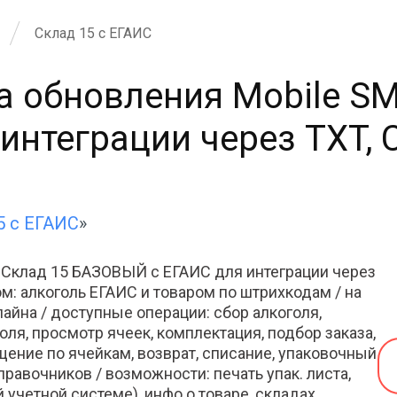
Склад 15 с ЕГАИС
а обновления Mobile SM
теграции через TXT, CS
5 с ЕГАИС
»
 Склад 15 БАЗОВЫЙ с ЕГАИС для интеграции через
ом: алкоголь ЕГАИС и товаром по штрихкодам / на
айна / доступные операции: сбор алкоголя,
оля, просмотр ячеек, комплектация, подбор заказа,
ение по ячейкам, возврат, списание, упаковочный
правочников / возможности: печать упак. листа,
учетной системе), инфо о товаре, складах,