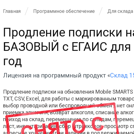
Главная
Программное обеспечение
Для склада
Продление подписки н
БАЗОВЫЙ с ЕГАИС для ин
год
Лицензия на программный продукт «
Склад 1
Продление подписки на обновления Mobile SMARTS
TXT, CSV, Excel, для работы с маркированным товар
выбор проводной или беспроводной обмен / нет онл
приемка алкоголя, возврат алкоголя, списание алког
приход на склад, перемещение по складам, перемещ
лист, инвентаризация, сбор штрихкодов, просмотр с
адресное хранение (при наличии в поддерживаемой 