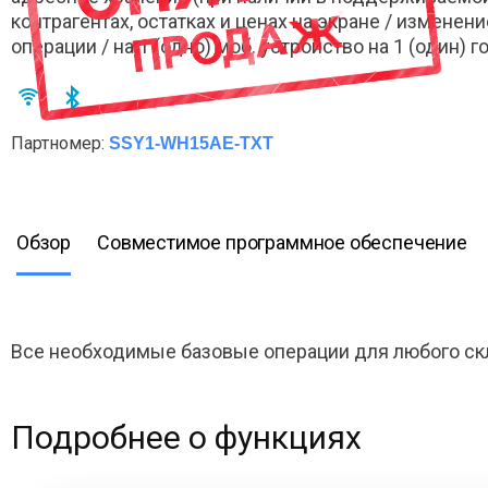
контрагентах, остатках и ценах на экране / измене
операции / на 1 (одно) моб. устройство на 1 (один) го
Партномер:
SSY1-WH15AE-TXT
Обзор
Совместимое программное обеспечение
Все необходимые базовые операции для любого ск
Подробнее о функциях