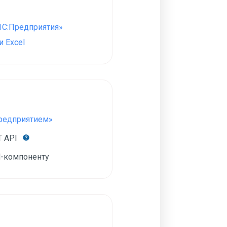
1С:Предприятия»
 Excel
Предприятием»
T API
-компоненту