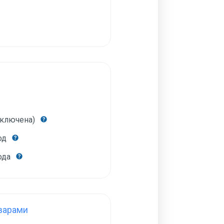
включена)
год
года
варами