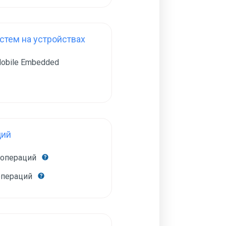
тем на устройствах
obile Embedded
ций
 операций
операций