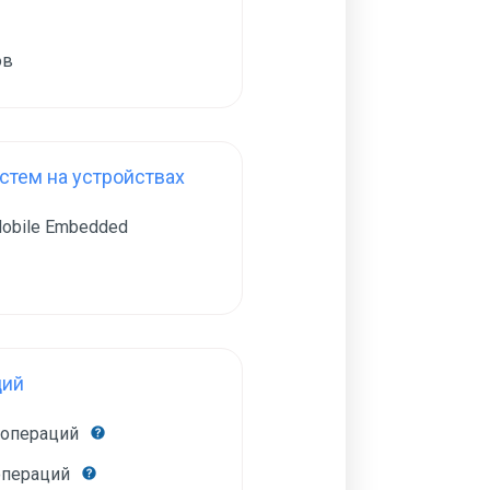
ов
тем на устройствах
obile Embedded
ций
 операций
операций