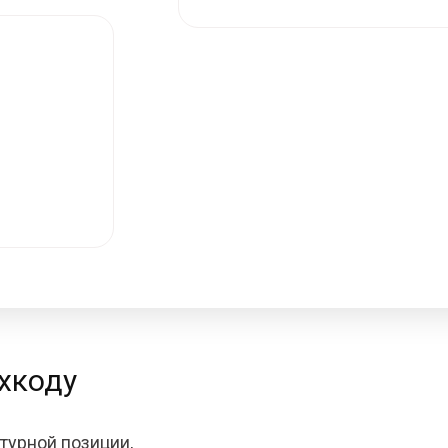
хкоду
турной позиции,