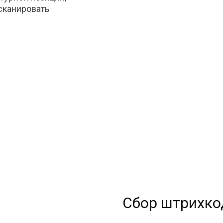
тсканировать
Сбор штрихко