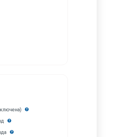
включена)
год
года