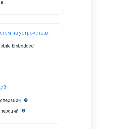
ов
тем на устройствах
obile Embedded
ций
 операций
операций