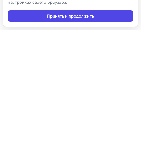
настройках своего браузера.
Принять и продолжить
Подписаться на новости
Подписаться
Я даю согласие на обработку персональных данных в
соответствии с
Политикой конфиденциальности
и принимаю
условия получения новостной рассылки
Продукты