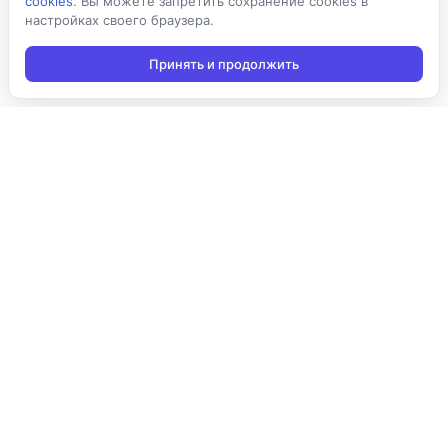
cookies
. Вы можете запретить сохранение cookies в
настройках своего браузера.
Принять и продолжить
Подписаться на новости
Подписаться
Я даю согласие на обработку персональных данных в
соответствии с
Политикой конфиденциальности
и принимаю
условия получения новостной рассылки