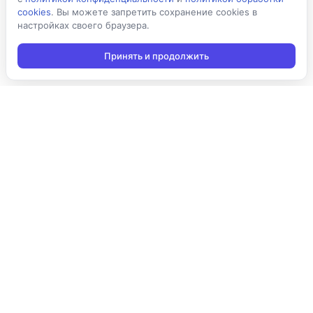
cookies
. Вы можете запретить сохранение cookies в
настройках своего браузера.
Принять и продолжить
Подписаться на новости
Подписаться
Я даю согласие на обработку персональных данных в
соответствии с
Политикой конфиденциальности
и принимаю
условия получения новостной рассылки