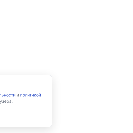
льности
и
политикой
узера.