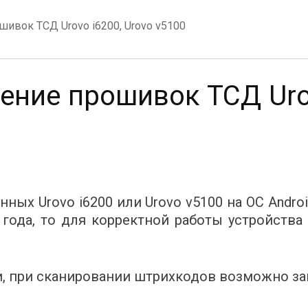
ивок ТСД Urovo i6200, Urovo v5100
ение прошивок ТСД Urov
ных Urovo i6200 или Urovo v5100 на ОС Androi
 года, то для корректной работы устройств
, при сканировании штрихкодов возможно за