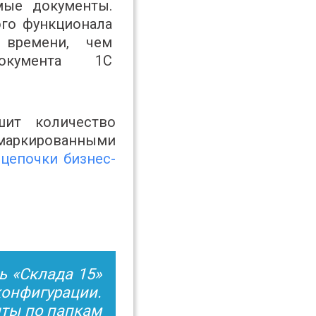
мые документы.
ого функционала
 времени, чем
окумента 1С
шит количество
с маркированными
цепочки бизнес-
ь «Склада 15»
конфигурации.
иты по папкам