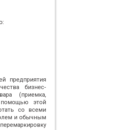
ю:
ией предприятия
чества бизнес-
ара (приемка,
с помощью этой
отать со всеми
голем и обычным
перемаркировку