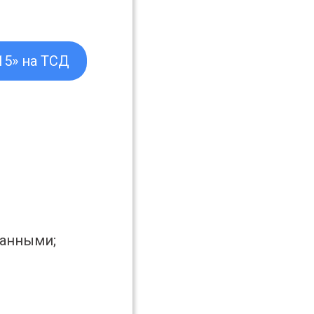
15» на ТСД
данными;