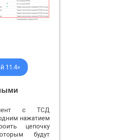
й 11.4»
нными
умент с ТСД
 одним нажатием
роить цепочку
которым будут