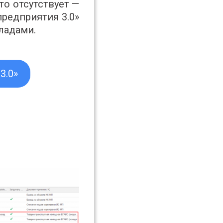
то отсутствует —
 предприятия 3.0»
ладами.
3.0»