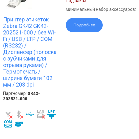
Под заказ
минимальный набор аксессуаров:
Принтер этикеток
Zebra GK42 GK42-
Подробнее
202521-000 / без Wi-
Fi / USB / LTP / COM
(RS232) /
Диспенсер (полоска
с зубчиками для
отрыва руками) /
Термопечать /
ширина бумаги 102
мм / 203 dpi
Партномер:
GK42-
202521-000