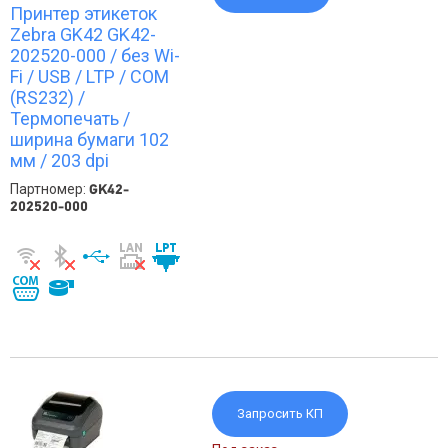
Принтер этикеток
Zebra GK42 GK42-
202520-000 / без Wi-
Fi / USB / LTP / COM
(RS232) /
Термопечать /
ширина бумаги 102
мм / 203 dpi
Партномер:
GK42-
202520-000
Запросить КП