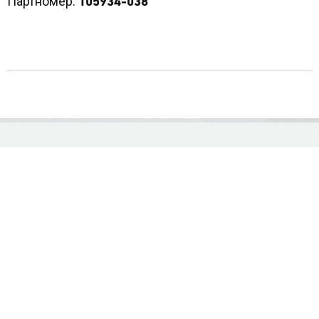
Партномер:
105934-038