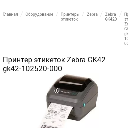
Главная
Оборудование
Принтеры
Zebra
Zebra
П
этикеток
GK420
э
Z
G
g
1
0
Принтер этикеток Zebra GK42
gk42-102520-000