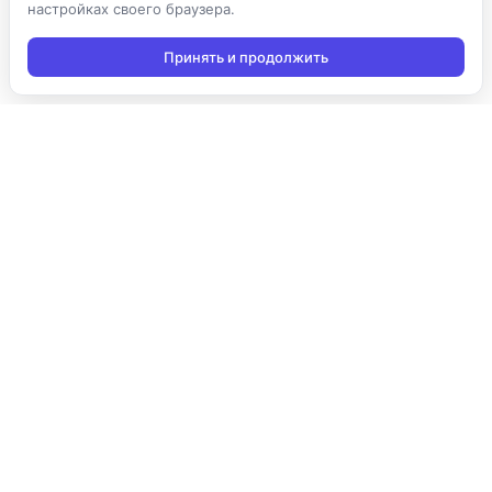
настройках своего браузера.
Принять и продолжить
Подписаться на новости
Подписаться
Я даю согласие на обработку персональных данных в
соответствии с
Политикой конфиденциальности
и принимаю
условия получения новостной рассылки
Продукты