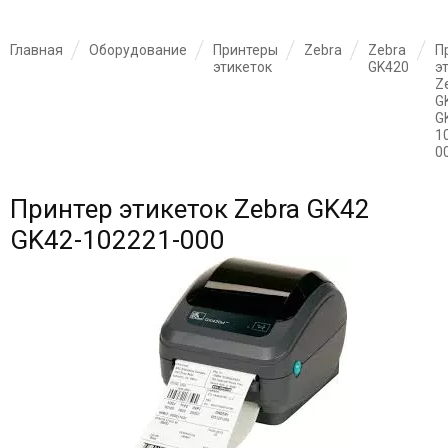
Главная
Оборудование
Принтеры
Zebra
Zebra
П
этикеток
GK420
э
Z
G
G
1
0
Принтер этикеток Zebra GK42
GK42-102221-000