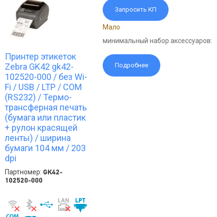
Запросить КП
Мало
минимальный набор аксессуаров:
Принтер этикеток
Zebra GK42 gk42-
Подробнее
102520-000 / без Wi-
Fi / USB / LTP / COM
(RS232) / Термо-
трансферная печать
(бумага или пластик
+ рулон красящей
ленты) / ширина
бумаги 104 мм / 203
dpi
Партномер:
GK42-
102520-000