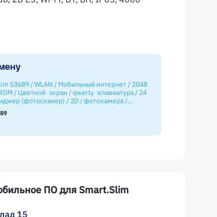
мену
lim 53689 / WLAN / Мобильный интернет / 2048
ROM / Цветной экран / qwerty клавиатура / 24
иджер (фотосканер) / 2D / фотокамера /
 Терминал, аккумулятор, блок питания, кабель
689
.
бильное ПО для Smart.Slim
лад 15