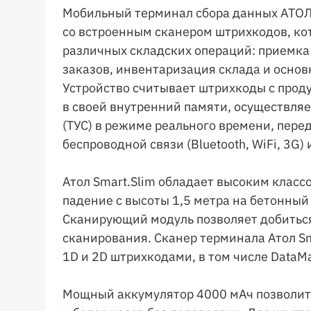
Мобильный терминал сбора данных АТОЛ 
со встроенным сканером штрихкодов, ко
различных складских операций: приемка 
заказов, инвентаризация склада и основн
Устройство считывает штрихкоды с прод
в своей внутренний памяти, осуществляе
(ТУС) в режиме реального времени, пер
беспроводной связи (Bluetooth, WiFi, 3G)
Атол Smart.Slim обладает высоким клас
падение с высоты 1,5 метра на бетонный
Сканирующий модуль позволяет добиться
сканирования. Сканер терминала Атол Sm
1D и 2D штрихкодами, в том числе DataMa
Мощный аккумулятор 4000 мАч позволит 