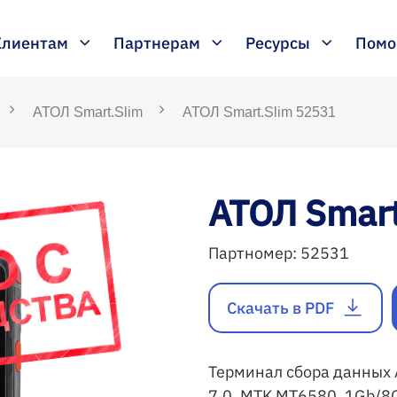
Клиентам
Партнерам
Ресурсы
Пом
АТОЛ Smart.Slim
АТОЛ Smart.Slim 52531
АТОЛ Smart
Партномер:
52531
Скачать в PDF
Терминал сбора данных А
7.0, MTK MT6580, 1Gb/8Gb