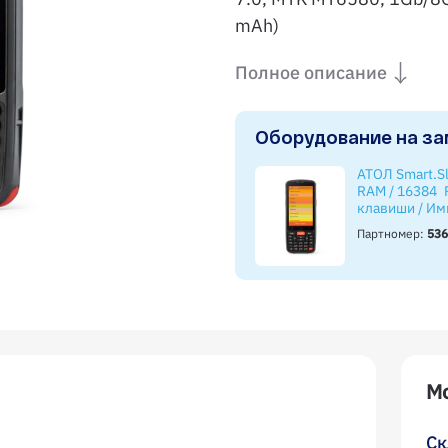
mАh)
Полное описание
Оборудование на за
АТОЛ Smart.S
RAM / 16384 
клавиши / Им
Android 7.0 /
Партномер:
53
USB, ремешок
Мо
Ск