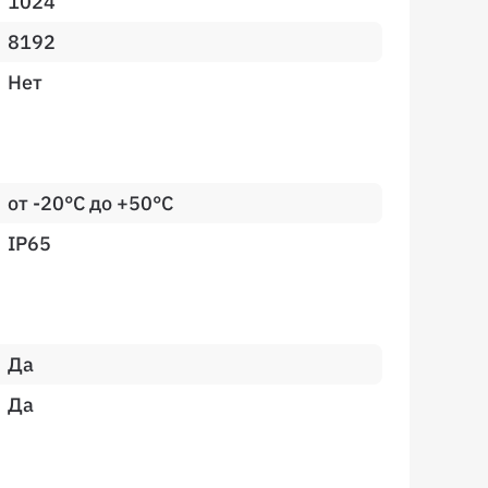
1024
8192
Нет
от -20°C до +50°C
IP65
Да
Да