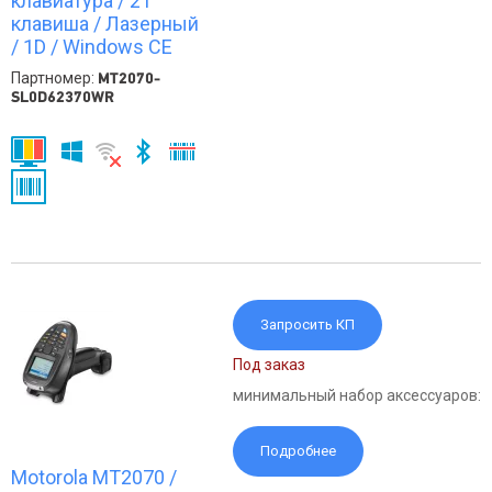
клавиатура / 21
клавиша / Лазерный
/ 1D / Windows CE
Партномер:
MT2070-
SL0D62370WR
Запросить КП
Под заказ
минимальный набор аксессуаров:
Подробнее
Motorola MT2070 /