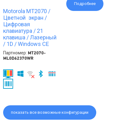
Подробнее
Motorola MT2070 /
Цветной экран /
Цифровая
клавиатура / 21
клавиша / Лазерный
/ 1D / Windows CE
Партномер:
MT2070-
ML0D62370WR
показать все возможные конфигурации