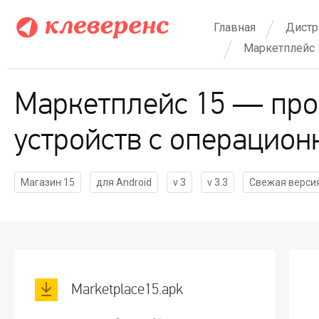
Главная
Дистр
Маркетплейс 
Маркетплейс 15 — про
устройств с операцион
Магазин 15
для Android
v 3
v 3.3
Свежая верси
Marketplace15.apk