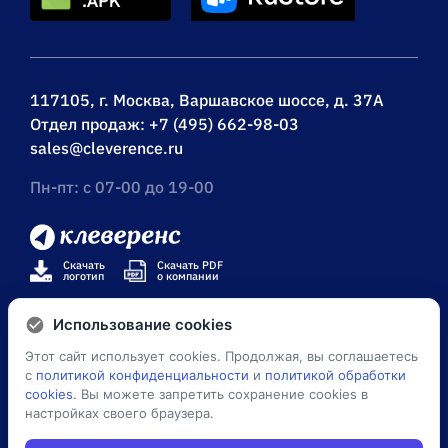
117105, г. Москва, Варшавское шоссе, д. 37А
Отдел продаж:
+7 (495) 662-98-03
sales@cleverence.ru
Пн-пт: с 07-00 до 19-00
Скачать
Скачать PDF
логотип
о компании
Использование cookies
Этот сайт использует cookies. Продолжая, вы соглашаетесь
© Клеверенс 2026
с
политикой конфиденциальности
и
политикой обработки
cookies
. Вы можете запретить сохранение cookies в
Политика конфиденциальности
настройках своего браузера.