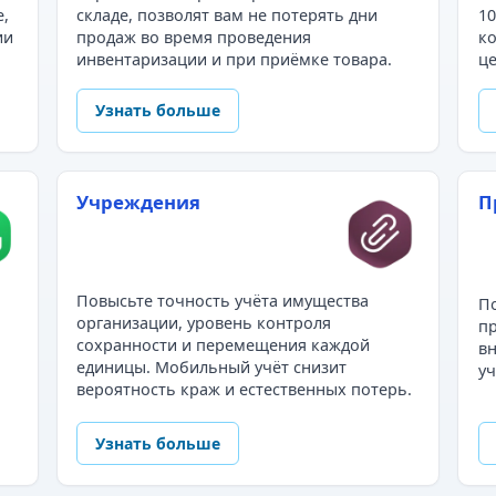
е,
складе, позволят вам не потерять дни
10
ии
продаж во время проведения
ко
инвентаризации и при приёмке товара.
це
Узнать больше
Учреждения
П
Повысьте точность учёта имущества
По
организации, уровень контроля
пр
сохранности и перемещения каждой
в
единицы. Мобильный учёт снизит
уч
вероятность краж и естественных потерь.
Узнать больше