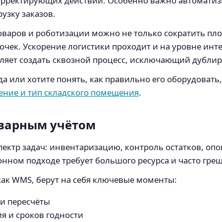
корректирующих действий. Особенно важно автоматиз
узку заказов.
аров и роботизации можно не только сократить площ
чек. Ускорение логистики проходит и на уровне инте
оляет создать сквозной процесс, исключающий дубли
да или хотите понять, как правильно его оборудовать
ение и тип складского помещения
.
оварным учётом
ектр задач: инвентаризацию, контроль остатков, опо
онном подходе требует большого ресурса и часто гре
как WMS, берут на себя ключевые моменты:
и пересчёты
я и сроков годности