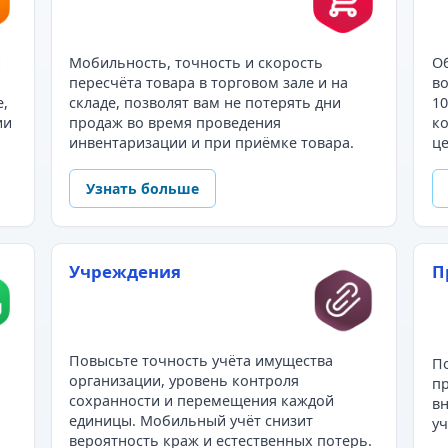
и
Мобильность, точность и скорость
Об
пересчёта товара в торговом зале и на
во
е,
складе, позволят вам не потерять дни
10
ии
продаж во время проведения
ко
инвентаризации и при приёмке товара.
це
Узнать больше
Учреждения
П
Повысьте точность учёта имущества
По
организации, уровень контроля
пр
сохранности и перемещения каждой
в
единицы. Мобильный учёт снизит
уч
вероятность краж и естественных потерь.