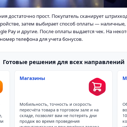
ия достаточно прост. Покупатель сканирует штрихк
тройстве, затем выбирает способ оплаты — наличные, 
ogle Pay и другие. После оплаты выдается чек. На нек
номер телефона для учета бонусов.
Готовые решения для всех направлений
Магазины
М
и
Мобильность, точность и скорость
Об
пересчёта товара в торговом зале и на
во
е,
складе, позволят вам не потерять дни
10
ии
продаж во время проведения
ко
инвентаризации и при приёмке товара.
це