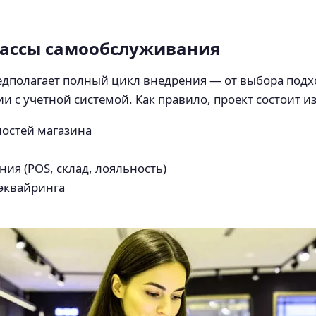
кассы самообслуживания
едполагает полный цикл внедрения — от выбора под
 с учетной системой. Как правило, проект состоит и
ностей магазина
ия (POS, склад, лояльность)
 эквайринга