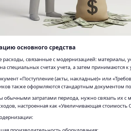
ацию основного средства
 расходы, связанные с модернизацией: материалы, у
 на специальных счетах учета, а затем принимаются 
окумент «Поступление (акты, накладные)» или «Требо
чиков также оформляются стандартным документом по
ды обычными затратами периода, нужно связать их с
асходов, настроенная как «Увеличивающая стоимость 
модернизации:
щая производительность оборудования;