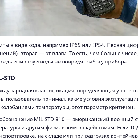
ты в виде кода, например IP65 или IP54. Первая цифр
нений), вторая — от влаги. То есть, чем больше число,
дождь или струи воды не повредят работу прибора.
L-STD
то международная классификация, определяющая уровен
обы пользователь понимал, какие условия эксплуатац
и колебаниями температуры, этот параметр критичен.
ся обозначение MIL‑STD‑810 — американский военный 
ратуры и другим физическим воздействиям. Если ТСД
нспортировке, на складе или при разгрузке контейне