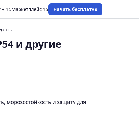
ин 15
Маркетплейс 15
Начать бесплатно
ндарты
P54 и другие
ть, морозостойкость и защиту для