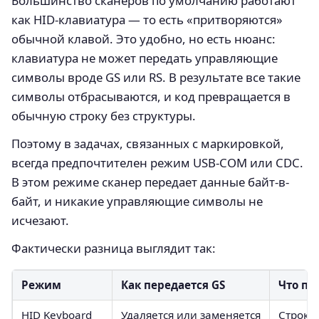
Большинство сканеров по умолчанию работают
как HID-клавиатура — то есть «притворяются»
обычной клавой. Это удобно, но есть нюанс:
клавиатура не может передать управляющие
символы вроде GS или RS. В результате все такие
символы отбрасываются, и код превращается в
обычную строку без структуры.
Поэтому в задачах, связанных с маркировкой,
всегда предпочтителен режим USB-COM или CDC.
В этом режиме сканер передает данные байт-в-
байт, и никакие управляющие символы не
исчезают.
Фактически разница выглядит так:
Режим
Как передается GS
Что по
HID Keyboard
Удаляется или заменяется
Строка