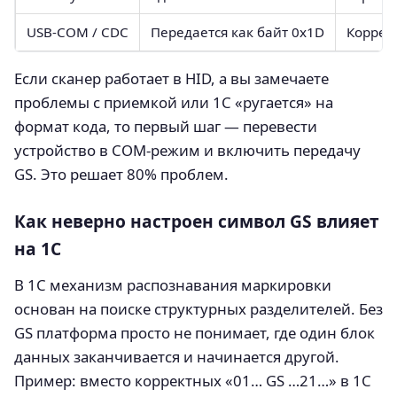
USB-COM / CDC
Передается как байт 0x1D
Коррек
Если сканер работает в HID, а вы замечаете
проблемы с приемкой или 1С «ругается» на
формат кода, то первый шаг — перевести
устройство в COM-режим и включить передачу
GS. Это решает 80% проблем.
Как неверно настроен символ GS влияет
на 1С
В 1С механизм распознавания маркировки
основан на поиске структурных разделителей. Без
GS платформа просто не понимает, где один блок
данных заканчивается и начинается другой.
Пример: вместо корректных «01… GS …21…» в 1С